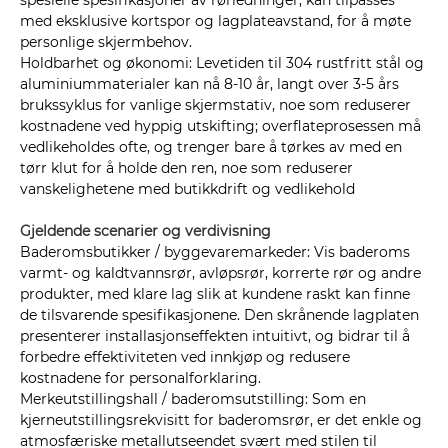
spesielle spesifikasjoner av rørledninger, kan tilpasses
med eksklusive kortspor og lagplateavstand, for å møte
personlige skjermbehov.
Holdbarhet og økonomi: Levetiden til 304 rustfritt stål og
aluminiummaterialer kan nå 8-10 år, langt over 3-5 års
brukssyklus for vanlige skjermstativ, noe som reduserer
kostnadene ved hyppig utskifting; overflateprosessen må
vedlikeholdes ofte, og trenger bare å tørkes av med en
tørr klut for å holde den ren, noe som reduserer
vanskelighetene med butikkdrift og vedlikehold
Gjeldende scenarier og verdivisning
Baderomsbutikker / byggevaremarkeder: Vis baderoms
varmt- og kaldtvannsrør, avløpsrør, korrerte rør og andre
produkter, med klare lag slik at kundene raskt kan finne
de tilsvarende spesifikasjonene. Den skrånende lagplaten
presenterer installasjonseffekten intuitivt, og bidrar til å
forbedre effektiviteten ved innkjøp og redusere
kostnadene for personalforklaring.
Merkeutstillingshall / baderomsutstilling: Som en
kjerneutstillingsrekvisitt for baderomsrør, er det enkle og
atmosfæriske metallutseendet svært med stilen til