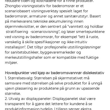
redusere tiden og kostnadene for å finne produkter.
Zhongbo visningsstativ for baderomsrør er et
scenariobasert visningsverktøy spesielt laget for
baderomsrør, armaturer og annet sanitærutstyr. Basert
på merkevarens tekniske akkumulering innen
skjermrekvisitter, er den sentrert på "vanntett og holdbar
stratifisering -scenariovisning", og løser smertepunktene
ved visning av baderomsrør, for eksempel "lett å ruste,
vanskelig å skille spesifikasjoner og ikke-intuitiv
installasjon". Det tilbyr profesjonelle utstillingsløsninger
for sanitetsbutikker, byggevaremarkeder og
merkeutstillingshaller som er kompatible med fuktige
miljøer.
Hovedpunkter ved kjøp av baderomsvannrør dis
lekestativ
1. Størrelsesvalg: Størrelsen på skjermstativet må
samsvare med størrelsen på selve produktet for å unngå
ujevn plassering av produktene på grunn av upassende
størrelse.
2. Utvalg av displaypaneler: Displaypanelet skal være
transparent for å gjøre det lettere for kundene å se
produktinformasjon tydelig. I tillegg sørger ekstra