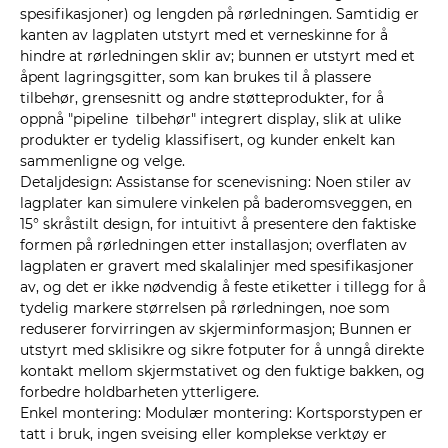
spesifikasjoner) og lengden på rørledningen. Samtidig er
kanten av lagplaten utstyrt med et verneskinne for å
hindre at rørledningen sklir av; bunnen er utstyrt med et
åpent lagringsgitter, som kan brukes til å plassere
tilbehør, grensesnitt og andre støtteprodukter, for å
oppnå "pipeline tilbehør" integrert display, slik at ulike
produkter er tydelig klassifisert, og kunder enkelt kan
sammenligne og velge.
Detaljdesign: Assistanse for scenevisning: Noen stiler av
lagplater kan simulere vinkelen på baderomsveggen, en
15° skråstilt design, for intuitivt å presentere den faktiske
formen på rørledningen etter installasjon; overflaten av
lagplaten er gravert med skalalinjer med spesifikasjoner
av, og det er ikke nødvendig å feste etiketter i tillegg for å
tydelig markere størrelsen på rørledningen, noe som
reduserer forvirringen av skjerminformasjon; Bunnen er
utstyrt med sklisikre og sikre fotputer for å unngå direkte
kontakt mellom skjermstativet og den fuktige bakken, og
forbedre holdbarheten ytterligere.
Enkel montering: Modulær montering: Kortsporstypen er
tatt i bruk, ingen sveising eller komplekse verktøy er