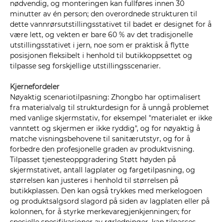
nødvendig, og monteringen kan fullføres innen 30
minutter av én person; den overordnede strukturen til
dette vannrørsutstillingsstativet til badet er designet for å
være lett, og vekten er bare 60 % av det tradisjonelle
utstillingsstativet i jern, noe som er praktisk å flytte
posisjonen fleksibelt i henhold til butikkoppsettet og
tilpasse seg forskjellige utstillingsscenarier.
Kjernefordeler
Nøyaktig scenariotilpasning: Zhongbo har optimalisert
fra materialvalg til strukturdesign for å unngå problemet
med vanlige skjermstativ, for eksempel "materialet er ikke
vanntett og skjermen er ikke ryddig", og for nøyaktig å
matche visningsbehovene til sanitærutstyr, og for å
forbedre den profesjonelle graden av produktvisning.
Tilpasset tjenesteoppgradering Støtt høyden på
skjermstativet, antall lagplater og fargetilpasning, og
størrelsen kan justeres i henhold til størrelsen på
butikkplassen. Den kan også trykkes med merkelogoen
og produktsalgsord slagord på siden av lagplaten eller på
kolonnen, for å styrke merkevaregjenkjenningen; for