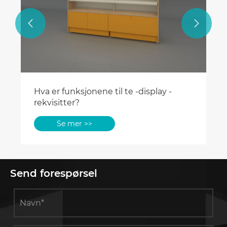


Hva er funksjonene til te -display -
rekvisitter?
Se mer >>
Send forespørsel