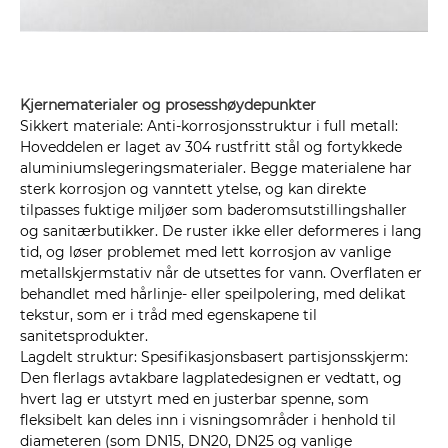
Kjernematerialer og prosesshøydepunkter
Sikkert materiale: Anti-korrosjonsstruktur i full metall:
Hoveddelen er laget av 304 rustfritt stål og fortykkede
aluminiumslegeringsmaterialer. Begge materialene har
sterk korrosjon og vanntett ytelse, og kan direkte
tilpasses fuktige miljøer som baderomsutstillingshaller
og sanitærbutikker. De ruster ikke eller deformeres i lang
tid, og løser problemet med lett korrosjon av vanlige
metallskjermstativ når de utsettes for vann. Overflaten er
behandlet med hårlinje- eller speilpolering, med delikat
tekstur, som er i tråd med egenskapene til
sanitetsprodukter.
Lagdelt struktur: Spesifikasjonsbasert partisjonsskjerm:
Den flerlags avtakbare lagplatedesignen er vedtatt, og
hvert lag er utstyrt med en justerbar spenne, som
fleksibelt kan deles inn i visningsområder i henhold til
diameteren (som DN15, DN20, DN25 og vanlige