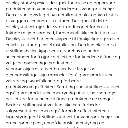
display stativ spesielt designet for å vise og oppbevare
produkter som vannrør og baderoms vannrør tilbehør.
Den er vanligvis laget av metallmaterialer og kan festes
til veggen eller andre strukturer. Designet til dette
displaystativet gjør det svært godt egnet for bruk i
fuktige miljøer som bad, fordi metall ikke er lett å ruste.
Displaystativet har egenskapene til forskjellige størrelser,
enkel struktur og enkel installasjon. Den kan plasseres i
utstillingshaller, kjøpesentre, varehus og andre
anledninger for å gjøre det lettere for kundene å finne og
velge de nødvendige produktene.
Vannrørsskjermstativet bruker lyse farger og
gjennomsiktige skjermpaneler for å gjøre produktene
vakrere og iøynefallende, og forbedre
produktvisningseffekten. Samtidig kan utstillingsstativet
også gjøre produktene mer ryddig utstilt, noe som gjør
det lettere for kundene å finne produktene de trenger.
Bedre utstillingsstativer kan ikke bare forbedre
salgsresultatene, men også forbedre effektiviteten i
lagerstyringen. Utstillingsstativet for vannrørtilbehør kan
ordne rørene pent, unngå kaotisk lagerstyring og