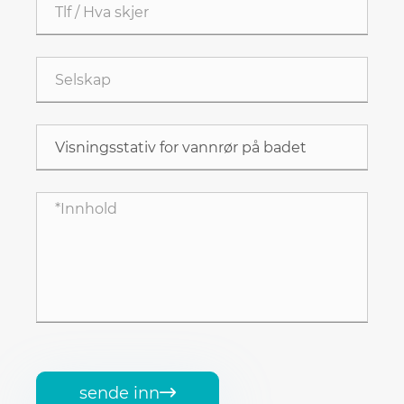
sende inn
