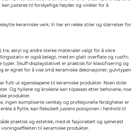
 kan justeres til forskjellige høyder og vinkler for å
eskytte keramiske verk. Vi har en rekke stiler og størrelser for
åd, tre, akryl og andre sterke materialer valgt for å sikre
lingsstativ er også belagt, med en glatt overflate og rustfri.
typer. Skuff-displaystativet er praktisk for klassifisering og
g er egnet for å vise små keramiske dekorasjoner; gulvtypen
ar fullt ut egenskapene til keramiske produkter. Noen stiler
ter. Og hyllene og krokene kan tilpasses etter behovene, noe
iske produkter.
e, ingen kompliserte verktøy og profesjonelle ferdigheter er
nkle å flytte, kan fleksibelt justere posisjonen i henhold til
både praktisk og estetikk, med et fasjonabelt og sjenerøst
visningseffekten til keramiske produkter.