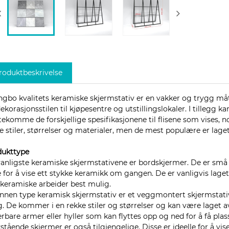
roduktbeskrivelse
gbo kvalitets keramiske skjermstativ er en vakker og trygg må
ekorasjonsstilen til kjøpesentre og utstillingslokaler. I tillegg k
ekomme de forskjellige spesifikasjonene til flisene som vises,
e stiler, størrelser og materialer, men de mest populære er laget
dukttype
anligste keramiske skjermstativene er bordskjermer. De er små o
e for å vise ett stykke keramikk om gangen. De er vanligvis laget
 keramiske arbeider best mulig.
nnen type keramisk skjermstativ er et veggmontert skjermstativ.
. De kommer i en rekke stiler og størrelser og kan være laget a
erbare armer eller hyller som kan flyttes opp og ned for å få plass 
stående skjermer er også tilgjengelige. Disse er ideelle for å vi