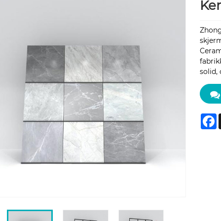
Ker
Zhong
skjerm
Cerami
fabrik
solid,
F