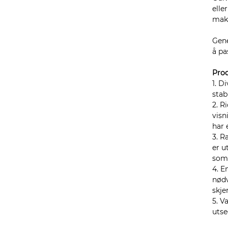
elle
maks
Gene
å pa
Pro
1. D
stab
2. R
visn
har 
3. R
er u
som 
4. E
nødv
skje
5. V
utse