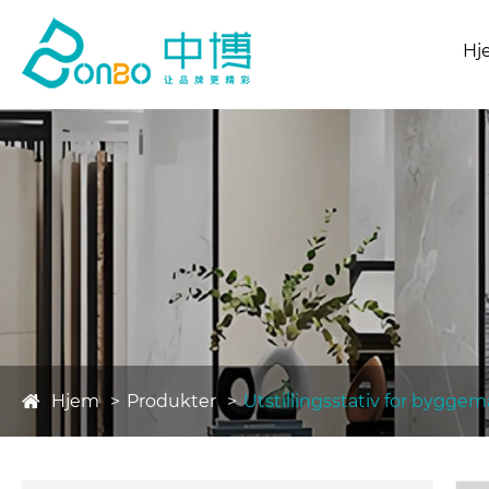
Hj
Hjem
Produkter
Utstillingsstativ for byggem