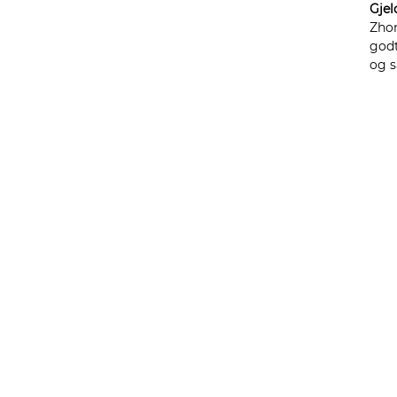
Gjel
Zhon
godt
og s