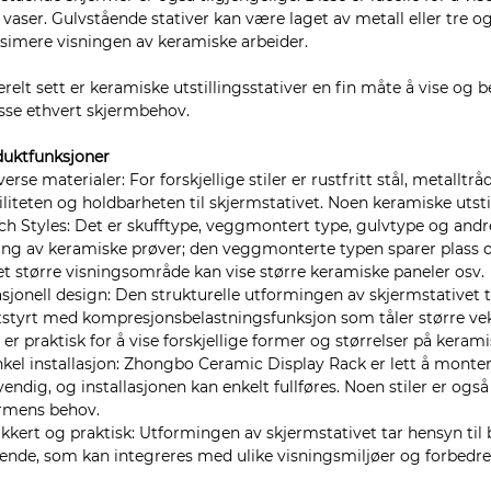
r vaser. Gulvstående stativer kan være laget av metall eller tre og
imere visningen av keramiske arbeider.
relt sett er keramiske utstillingsstativer en fin måte å vise og b
sse ethvert skjermbehov.
duktfunksjoner
iverse materialer: For forskjellige stiler er rustfritt stål, metalltr
iliteten og holdbarheten til skjermstativet. Noen keramiske utstil
ich Styles: Det er skufftype, veggmontert type, gulvtype og andre 
ing av keramiske prøver; den veggmonterte typen sparer plass o
et større visningsområde kan vise større keramiske paneler osv.
asjonell design: Den strukturelle utformingen av skjermstativet t
tstyrt med kompresjonsbelastningsfunksjon som tåler større vek
er praktisk for å vise forskjellige former og størrelser på keram
nkel installasjon: Zhongbo Ceramic Display Rack er lett å monter
endig, og installasjonen kan enkelt fullføres. Noen stiler er også e
rmens behov.
akkert og praktisk: Utformingen av skjermstativet tar hensyn til 
ende, som kan integreres med ulike visningsmiljøer og forbedre 