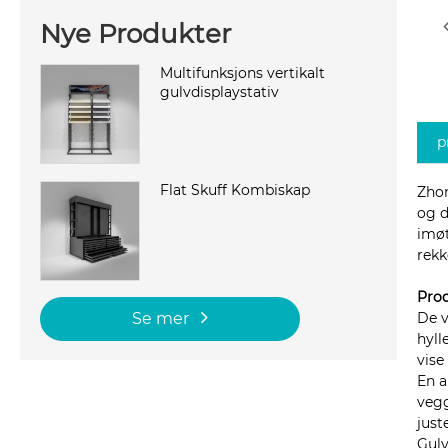
Nye Produkter
Multifunksjons vertikalt
gulvdisplaystativ
p
Flat Skuff Kombiskap
Zhon
og d
imøt
rekk
Pro
De v
Se mer
hyll
vise
En a
vegg
just
Gulv